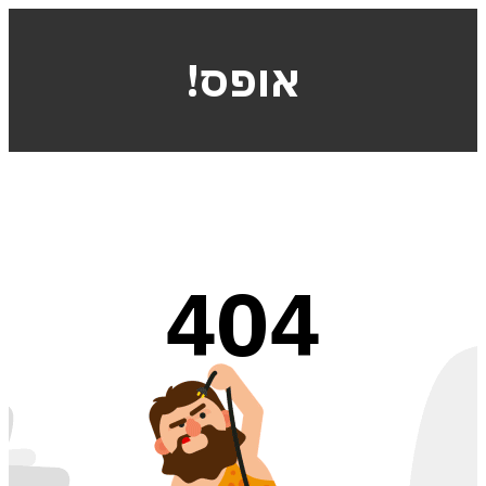
!אופס
404