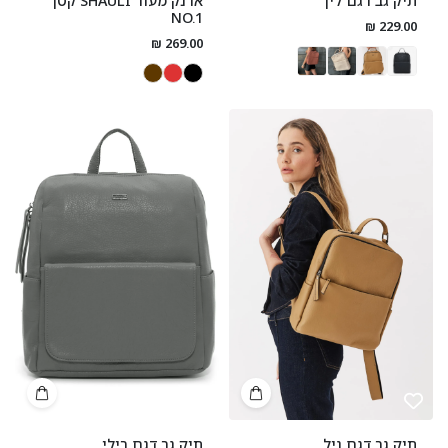
תיק גב דגם לין
ארנק מעור SHAULI קטן
NO.1
229.00 ₪
269.00 ₪
תיק גב דגם ניל
תיק גב דגם בילי