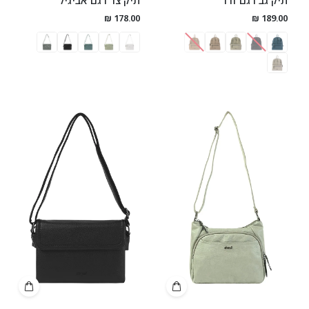
תיק גב דגם ורד
תיק צד דגם אביגיל
178.00 ₪
189.00 ₪