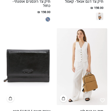
תיק צד דגם אנאל- קאמל
תיק צד רוכסנים אופנתי-
כחול
198.00 ₪
198.00 ₪