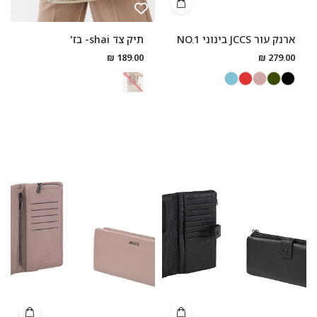
ארנק עור JCCS בינוני NO.1
תיק צד shai- בז'
189.00 ₪
279.00 ₪