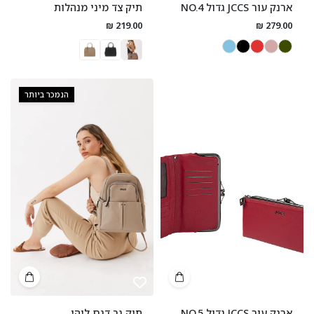
ארנק עור JCCS גדול NO.4
תיק צד מיני מנהלות
219.00 ₪
279.00 ₪
הנמכר ביותר
ארנק עור JCCS גדול NO.5
תיק גב דגם ליהי