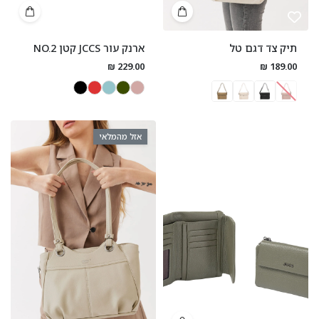
תיק צד דגם טל
ארנק עור JCCS קטן NO.2
229.00 ₪
189.00 ₪
אזל מהמלאי