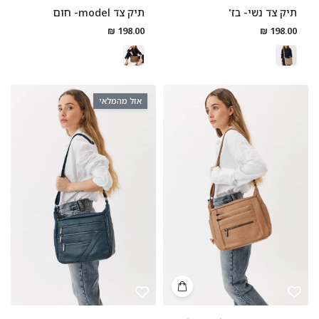
תיק צד נשי- בז'
תיק צד model- חום
198.00 ₪
198.00 ₪
אזל מהמלאי