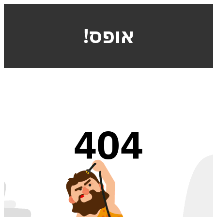
!אופס
404