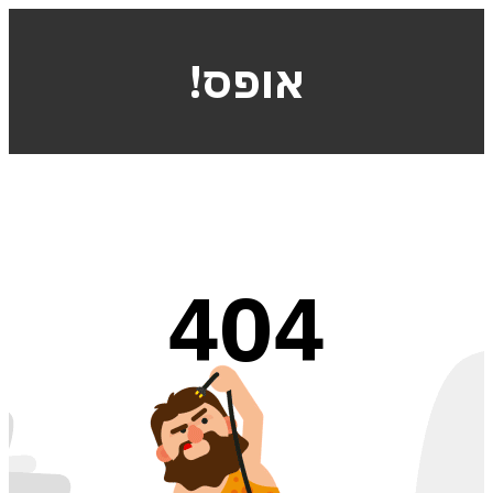
!אופס
404