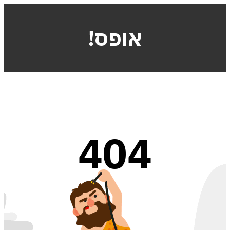
!אופס
404